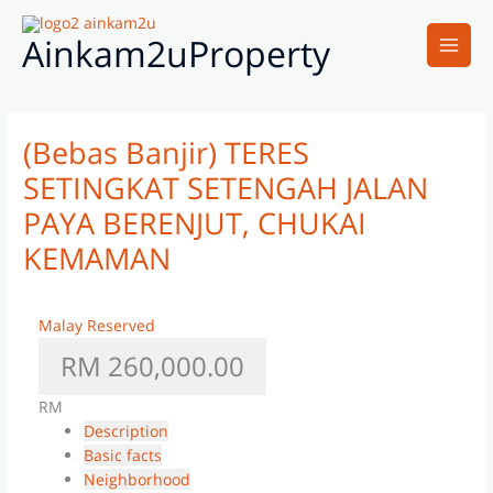
Skip
Main
to
Ainkam2uProperty
Men
content
(Bebas Banjir) TERES
SETINGKAT SETENGAH JALAN
PAYA BERENJUT, CHUKAI
KEMAMAN
Malay Reserved
RM 260,000.00
RM
Description
Basic facts
Neighborhood