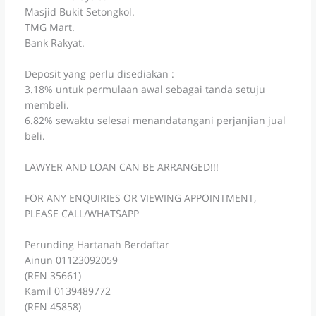
Masjid Bukit Setongkol.
TMG Mart.
Bank Rakyat.
Deposit yang perlu disediakan :
3.18% untuk permulaan awal sebagai tanda setuju
membeli.
6.82% sewaktu selesai menandatangani perjanjian jual
beli.
LAWYER AND LOAN CAN BE ARRANGED!!!
FOR ANY ENQUIRIES OR VIEWING APPOINTMENT,
PLEASE CALL/WHATSAPP
Perunding Hartanah Berdaftar
Ainun 01123092059
(REN 35661)
Kamil 0139489772
(REN 45858)