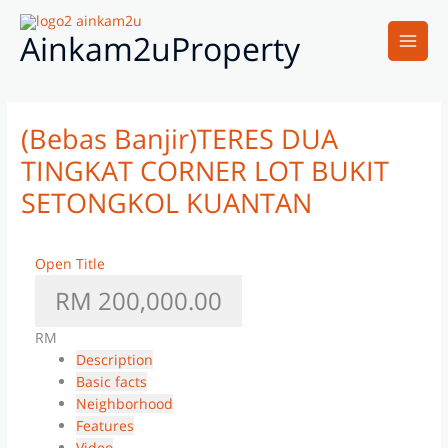
Skip
Main
to
Ainkam2uProperty
Men
content
(Bebas Banjir)TERES DUA
TINGKAT CORNER LOT BUKIT
SETONGKOL KUANTAN
Open Title
RM 200,000.00
RM
Description
Basic facts
Neighborhood
Features
Video