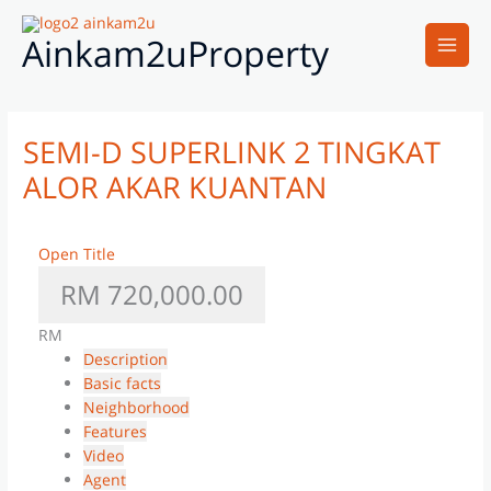
Skip
Main
to
Ainkam2uProperty
Men
content
SEMI-D SUPERLINK 2 TINGKAT
ALOR AKAR KUANTAN
Open Title
RM 720,000.00
RM
Description
Basic facts
Neighborhood
Features
Video
Agent