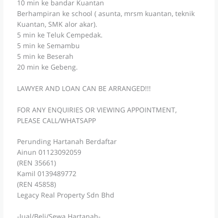
10 min ke bandar Kuantan
Berhampiran ke school ( asunta, mrsm kuantan, teknik
Kuantan, SMK alor akar).
5 min ke Teluk Cempedak.
5 min ke Semambu
5 min ke Beserah
20 min ke Gebeng.
LAWYER AND LOAN CAN BE ARRANGED!!!
FOR ANY ENQUIRIES OR VIEWING APPOINTMENT,
PLEASE CALL/WHATSAPP
Perunding Hartanah Berdaftar
Ainun 01123092059
(REN 35661)
Kamil 0139489772
(REN 45858)
Legacy Real Property Sdn Bhd
-Jual/Beli/Sewa Hartanah-