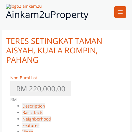
Skip
Main
to
Ainkam2uProperty
Men
content
TERES SETINGKAT TAMAN
AISYAH, KUALA ROMPIN,
PAHANG
Non Bumi Lot
RM 220,000.00
RM
Description
Basic facts
Neighborhood
Features
Video